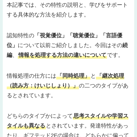
本記事では、その特性の説明と、学びをサポート
する具体的な方法を紹介します。
認知特性の
「視覚優位」「聴覚優位」「言語優
位」
について以前ご紹介しました。今回はその
続
編
、
情報を処理する方法の違いについて
です。
情報処理の仕方には
「同時処理」
と
「継次処理
（読み方：けいじしょり）」
の二つのタイプがあ
るとされています。
どちらのタイプかによって
思考スタイルや学習ス
タイルも異なる
とされています。発達特性があっ
たり、ギフテッド2Eの場合は、どちらかに偏って