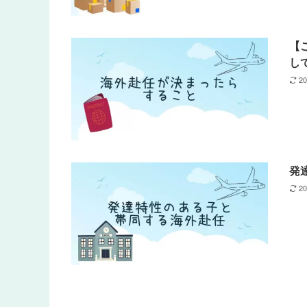
【
し
2
発
2