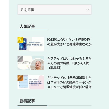
ア
ー
カ
イ
人気記事
ブ
IQ120はどのくらい？WISC-IV
の差が大きいと発達障害なのか
ギフテッドはいつわかる？赤ち
ゃんの頃の特徴 0歳から1歳
（乳児期）
ギフテッドの【凸凸凹凹型】と
は？WISC-Ⅳの結果ワーキング
メモリーと処理速度が低い場合
新着記事