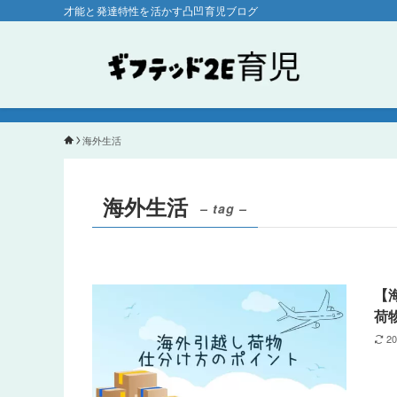
才能と発達特性を活かす凸凹育児ブログ
海外生活
海外生活
– tag –
【
荷
2