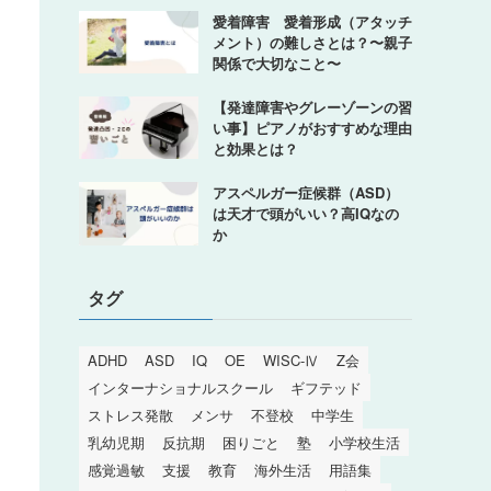
愛着障害 愛着形成（アタッチ
メント）の難しさとは？〜親子
関係で大切なこと〜
【発達障害やグレーゾーンの習
い事】ピアノがおすすめな理由
と効果とは？
アスペルガー症候群（ASD）
は天才で頭がいい？高IQなの
か
タグ
ADHD
ASD
IQ
OE
WISC-Ⅳ
Z会
インターナショナルスクール
ギフテッド
ストレス発散
メンサ
不登校
中学生
乳幼児期
反抗期
困りごと
塾
小学校生活
感覚過敏
支援
教育
海外生活
用語集