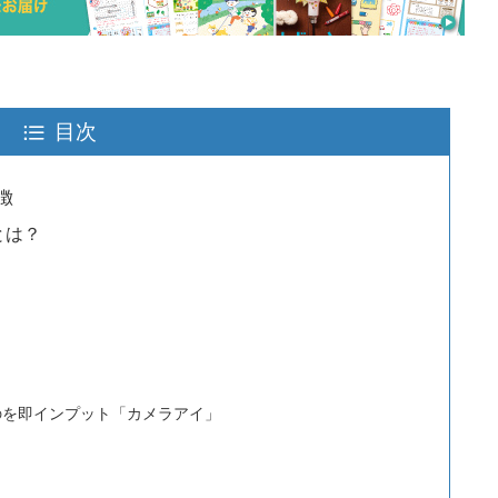
目次
徴
とは？
のを即インプット「カメラアイ」