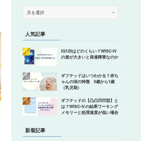
ア
ー
カ
イ
人気記事
ブ
IQ120はどのくらい？WISC-IV
の差が大きいと発達障害なのか
ギフテッドはいつわかる？赤ち
ゃんの頃の特徴 0歳から1歳
（乳児期）
ギフテッドの【凸凸凹凹型】と
は？WISC-Ⅳの結果ワーキング
メモリーと処理速度が低い場合
新着記事