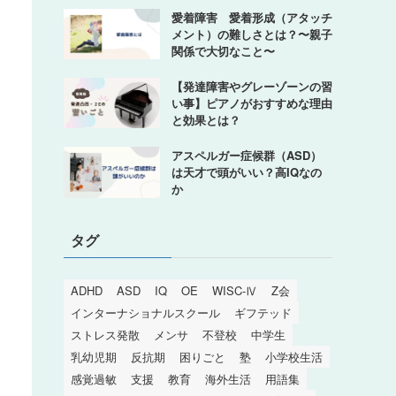
愛着障害 愛着形成（アタッチ
メント）の難しさとは？〜親子
関係で大切なこと〜
【発達障害やグレーゾーンの習
い事】ピアノがおすすめな理由
と効果とは？
アスペルガー症候群（ASD）
は天才で頭がいい？高IQなの
か
タグ
ADHD
ASD
IQ
OE
WISC-Ⅳ
Z会
インターナショナルスクール
ギフテッド
ストレス発散
メンサ
不登校
中学生
乳幼児期
反抗期
困りごと
塾
小学校生活
感覚過敏
支援
教育
海外生活
用語集